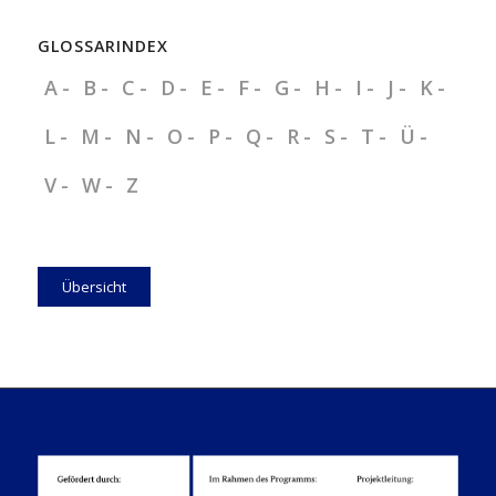
GLOSSARINDEX
A
B
C
D
E
F
G
H
I
J
K
L
M
N
O
P
Q
R
S
T
Ü
V
W
Z
Übersicht