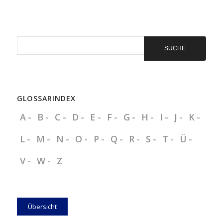
ein
Präventionsangebot
aus!
GLOSSARINDEX
A
B
C
D
E
F
G
H
I
J
K
L
M
N
O
P
Q
R
S
T
Ü
V
W
Z
Übersicht