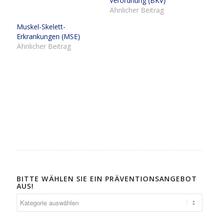
Verordnung (BKV)
Ähnlicher Beitrag
Muskel-Skelett-
Erkrankungen (MSE)
Ähnlicher Beitrag
BITTE WÄHLEN SIE EIN PRÄVENTIONSANGEBOT
AUS!
Bitte
wählen
Sie