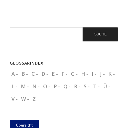
wählen
Sie
ein
Präventionsangebot
aus!
GLOSSARINDEX
A
B
C
D
E
F
G
H
I
J
K
L
M
N
O
P
Q
R
S
T
Ü
V
W
Z
Übersicht