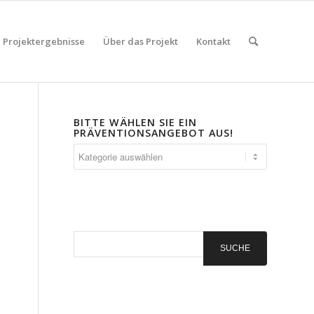
Projektergebnisse
Über das Projekt
Kontakt
BITTE WÄHLEN SIE EIN
PRÄVENTIONSANGEBOT AUS!
Bitte
wählen
Sie
ein
Präventionsangebot
aus!