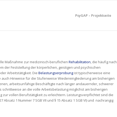
PsyGAP – Projektseite
ielle Maßnahme zur medizinisch-beruflichen
Rehabilitation
, die häufig nach
em der Feststellung der körperlichen, geistigen und psychischen
er Arbeitstätigkeit. Die
Belastungserprobung
ist typischerweise eine
e auch Hinweise für die Stufenweise Wiedereingliederung am bisherigen
enen, arbeitsunfähige Beschäftigte nach länger andauernder, schwerer
schrittweise an die volle Arbeitsbelastung möglichst am bisherigen
r vollen Berufstätigkeit zu erleichtern. Leistungsverpflichtet sind die
7 Absatz 1 Nummer 7 SGB VII und § 15 Absatz 1 SGB VI) und  nachrangig 