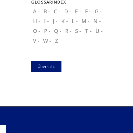
GLOSSARINDEX
A
B
C
D
E
F
G
H
I
J
K
L
M
N
O
P
Q
R
S
T
Ü
V
W
Z
Übersicht