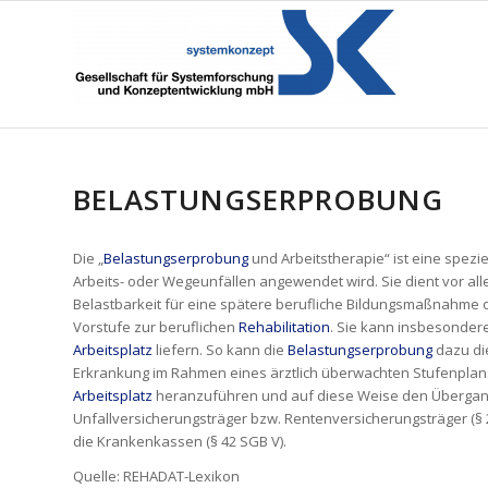
BELASTUNGSERPROBUNG
Die „
Belastungserprobung
und Arbeitstherapie“ ist eine spez
Arbeits- oder Wegeunfällen angewendet wird. Sie dient vor all
Belastbarkeit für eine spätere berufliche Bildungsmaßnahme od
Vorstufe zur beruflichen
Rehabilitation
. Sie kann insbesonder
Arbeitsplatz
liefern. So kann die
Belastungserprobung
dazu di
Erkrankung im Rahmen eines ärztlich überwachten Stufenplans 
Arbeitsplatz
heranzuführen und auf diese Weise den Übergang zu
Unfallversicherungsträger bzw. Rentenversicherungsträger (§ 2
die Krankenkassen (§ 42 SGB V).
Quelle: REHADAT-Lexikon