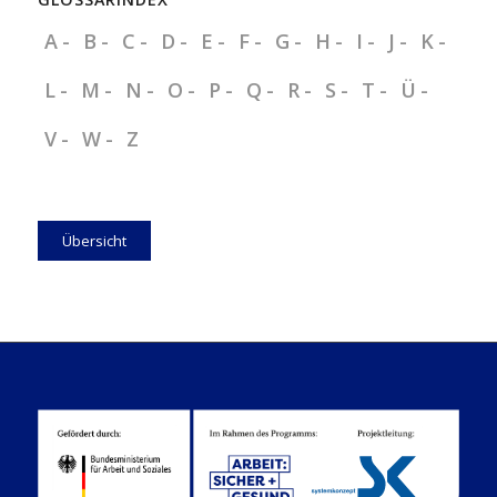
A
B
C
D
E
F
G
H
I
J
K
L
M
N
O
P
Q
R
S
T
Ü
V
W
Z
Übersicht