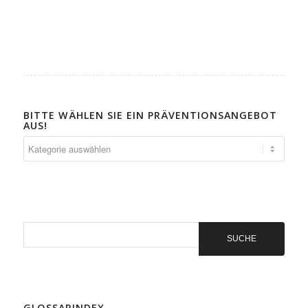
BITTE WÄHLEN SIE EIN PRÄVENTIONSANGEBOT
AUS!
Bitte
wählen
Sie
ein
Präventionsangebot
aus!
GLOSSARINDEX