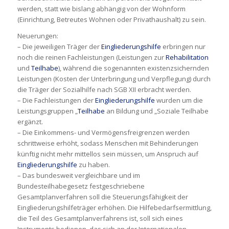
werden, statt wie bislang abhängig von der Wohnform
(Einrichtung, Betreutes Wohnen oder Privathaushalt) zu sein.
Neuerungen:
– Die jeweiligen Träger der
Eingliederungshilfe
erbringen nur
noch die reinen Fachleistungen (Leistungen zur
Rehabilitation
und
Teilhabe
), während die sogenannten existenzsichernden
Leistungen (Kosten der Unterbringung und Verpflegung) durch
die Träger der Sozialhilfe nach SGB XII erbracht werden.
– Die Fachleistungen der
Eingliederungshilfe
wurden um die
Leistungsgruppen „
Teilhabe
an Bildung und „Soziale Teilhabe
ergänzt.
– Die Einkommens- und Vermögensfreigrenzen werden
schrittweise erhöht, sodass Menschen mit Behinderungen
künftig nicht mehr mittellos sein müssen, um Anspruch auf
Eingliederungshilfe
zu haben.
– Das bundesweit vergleichbare und im
Bundesteilhabegesetz festgeschriebene
Gesamtplanverfahren soll die Steuerungsfähigkeit der
Eingliederungshilfeträger erhöhen. Die Hilfebedarfsermittlung,
die Teil des Gesamtplanverfahrens ist, soll sich eines