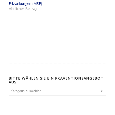
Erkrankungen (MSE)
Ähnlicher Beitrag
BITTE WÄHLEN SIE EIN PRÄVENTIONSANGEBOT
AUS!
Bitte
wählen
Sie
ein
Präventionsangebot