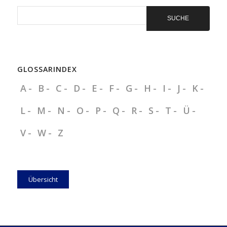
aus!
GLOSSARINDEX
A
B
C
D
E
F
G
H
I
J
K
L
M
N
O
P
Q
R
S
T
Ü
V
W
Z
Übersicht