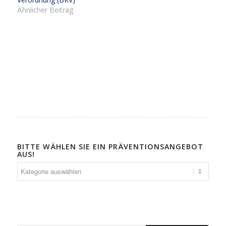
Ähnlicher Beitrag
BITTE WÄHLEN SIE EIN PRÄVENTIONSANGEBOT
AUS!
Bitte
wählen
Sie
ein
Präventionsangebot
aus!