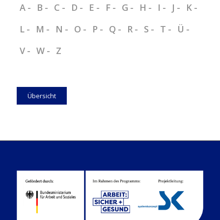
A
B
C
D
E
F
G
H
I
J
K
L
M
N
O
P
Q
R
S
T
Ü
V
W
Z
Übersicht