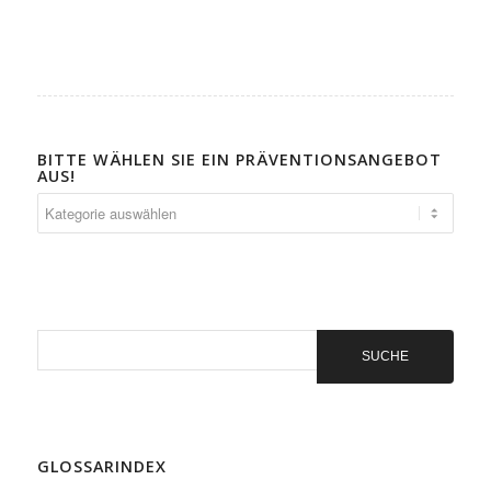
BITTE WÄHLEN SIE EIN PRÄVENTIONSANGEBOT
AUS!
Bitte
wählen
Sie
ein
Präventionsangebot
aus!
GLOSSARINDEX