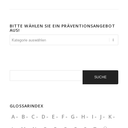
BITTE WÄHLEN SIE EIN PRÄVENTIONSANGEBOT
AUS!
Bitte
wählen
Sie
ein
Präventionsangebot
aus!
GLOSSARINDEX
A
B
C
D
E
F
G
H
I
J
K