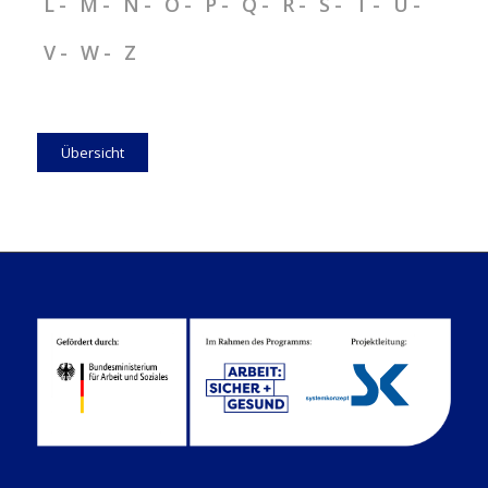
L
M
N
O
P
Q
R
S
T
Ü
V
W
Z
Übersicht