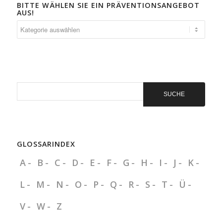
BITTE WÄHLEN SIE EIN PRÄVENTIONSANGEBOT
AUS!
Bitte
wählen
Sie
ein
Präventionsangebot
aus!
GLOSSARINDEX
A
B
C
D
E
F
G
H
I
J
K
L
M
N
O
P
Q
R
S
T
Ü
V
W
Z