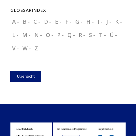
GLOSSARINDEX
A
B
C
D
E
F
G
H
I
J
K
L
M
N
O
P
Q
R
S
T
Ü
V
W
Z
Übersicht