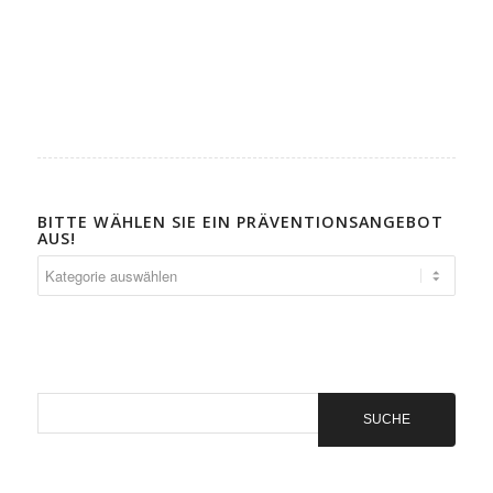
BITTE WÄHLEN SIE EIN PRÄVENTIONSANGEBOT
AUS!
Bitte
wählen
Sie
ein
Präventionsangebot
aus!