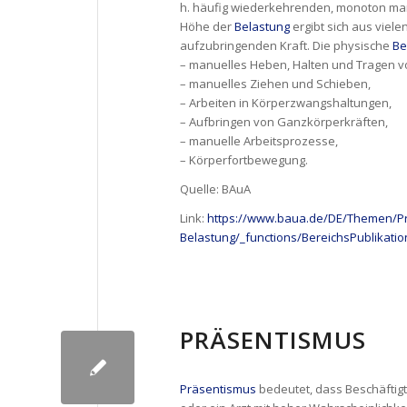
h. häufig wiederkehrenden, monoton man
Höhe der
Belastung
ergibt sich aus viele
aufzubringenden Kraft. Die physische
Be
– manuelles Heben, Halten und Tragen v
– manuelles Ziehen und Schieben,
– Arbeiten in Körperzwangshaltungen,
– Aufbringen von Ganzkörperkräften,
– manuelle Arbeitsprozesse,
– Körperfortbewegung.
Quelle: BAuA
Link:
https://www.baua.de/DE/Themen/Pr
Belastung/_functions/BereichsPublikat
PRÄSENTISMUS
Präsentismus
bedeutet, dass Beschäftigt