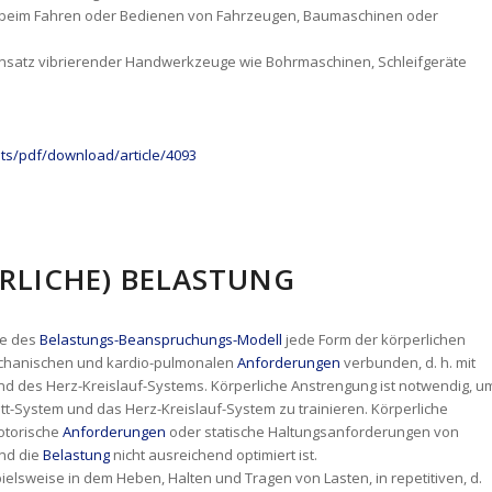
e beim Fahren oder Bedienen von Fahrzeugen, Baumaschinen oder
Einsatz vibrierender Handwerkzeuge wie Bohrmaschinen, Schleifgeräte
ets/pdf/download/article/4093
ERLICHE) BELASTUNG
ne des
Belastungs-Beanspruchungs-Modell
jede Form der körperlichen
omechanischen und kardio-pulmonalen
Anforderungen
verbunden, d. h. mit
d des Herz-Kreislauf-Systems. Körperliche Anstrengung ist notwendig, u
t-System und das Herz-Kreislauf-System zu trainieren. Körperliche
otorische
Anforderungen
oder statische Haltungsanforderungen von
und die
Belastung
nicht ausreichend optimiert ist.
pielsweise in dem Heben, Halten und Tragen von Lasten, in repetitiven, d.