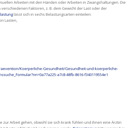
uellen Arbeiten mit den Händen oder Arbeiten in Zwangshaltungen. Die
n verschiedenen Faktoren, z. B. dem Gewicht der Last oder der
lastung
lässt sich in sechs Belastungsarten einteilen:
on Lasten,
aevention/Koerperliche-Gesundheit/Gesundheit-und-koerperliche-
ionssuche_Formular?nn=0a77a225-a7c8-48fb-8616-f340119554e1
e zur Arbeit gehen, obwohl sie sich krank fühlen und ihnen eine Ärztin