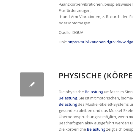
-Ganzkörpervibrationen, beispielsweis
Flurförderzeugen,
-Hand-Arm-Vibrationen, z. B. durch den 
oder Motorsägen.
Quelle: DGUV
Link:
https://publikationen.dguv.de/widg
PHYSISCHE (KÖRP
Die physische
Belastung
umfasst im Sin
Belastung
. Sie ist mit motorischen, bi
Belastung
des Muskel-Skelett-Systems un
gesund zu bleiben und das Muskel-Skelet
Überbeanspruchung ist möglich, wenn m
Beschäftigten aktiv ausgeführt werden 
Die körperliche
Belastung
zeigt sich beis