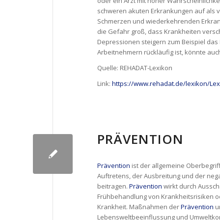
oder ein Arzt mit hoher Wahrscheinlichke
schweren akuten Erkrankungen auf als v
Schmerzen und wiederkehrenden Erkranku
die Gefahr groß, dass Krankheiten vers
Depressionen steigern zum Beispiel das
Arbeitnehmern rückläufig ist, könnte au
Quelle: REHADAT-Lexikon
Link:
https://www.rehadat.de/lexikon/Le
PRÄVENTION
Prävention
ist der allgemeine Oberbegrif
Auftretens, der Ausbreitung und der ne
beitragen.
Prävention
wirkt durch Aussc
Frühbehandlung von Krankheitsrisiken o
Krankheit. Maßnahmen der
Prävention
um
Lebensweltbeeinflussung und Umweltkont