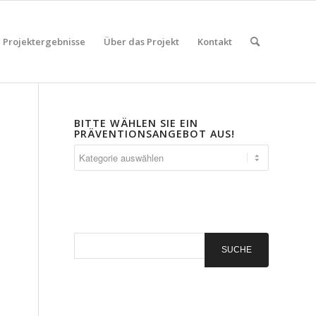
Projektergebnisse
Über das Projekt
Kontakt
BITTE WÄHLEN SIE EIN
PRÄVENTIONSANGEBOT AUS!
Bitte
wählen
Sie
ein
Präventionsangebot
aus!