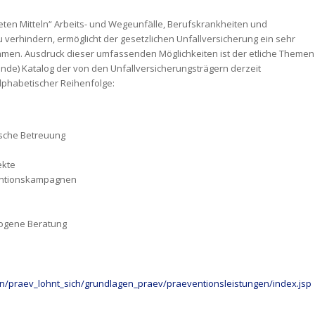
eten Mitteln“ Arbeits- und Wegeunfälle, Berufskrankheiten und
verhindern, ermöglicht der gesetzlichen Unfallversicherung ein sehr
en. Ausdruck dieser umfassenden Möglichkeiten ist der etliche Themen
nde) Katalog der von den Unfallversicherungsträgern derzeit
lphabetischer Reihenfolge:
ische Betreuung
ekte
ventionskampagnen
zogene Beratung
n/praev_lohnt_sich/grundlagen_praev/praeventionsleistungen/index.jsp