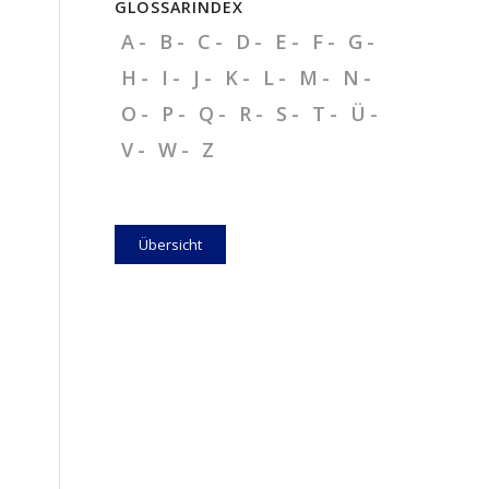
GLOSSARINDEX
A
B
C
D
E
F
G
H
I
J
K
L
M
N
O
P
Q
R
S
T
Ü
V
W
Z
Übersicht