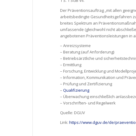
1 S. 1 SGB VII.
Der Präventionsauftrag „mit allen geeign
arbeitsbedingte Gesundheitsgefahren zu 
breites Spektrum an Präventionsmaßnahm
umfassende (gleichwohl nicht abschließe
angebotenen Präventionsleistungen in a
– Anreizsysteme
– Beratung (auf Anforderung)
– Betriebsärztliche und sicherheitstechn
– Ermittlung
– Forschung, Entwicklung und Modellproj
– Information, Kommunikation und Prä
– Prüfung und Zertifizierung
–
Qualifizierung
– Überwachung einschließlich anlassbe
– Vorschriften- und Regelwerk
Quelle: DGUV
Link:
https://www.dguv.de/de/praeventio