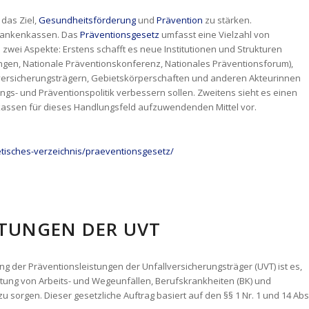
 das Ziel,
Gesundheitsförderung
und
Prävention
zu stärken.
Krankenkassen. Das
Präventionsgesetz
umfasst eine Vielzahl von
zwei Aspekte: Erstens schafft es neue Institutionen und Strukturen
en, Nationale Präventionskonferenz, Nationales Präventionsforum),
versicherungsträgern, Gebietskörperschaften und anderen Akteurinnen
gs- und Präventionspolitik verbessern sollen. Zweitens sieht es einen
kassen für dieses Handlungsfeld aufzuwendenden Mittel vor.
betisches-verzeichnis/praeventionsgesetz/
TUNGEN DER UVT
ng der Präventionsleistungen der Unfallversicherungsträger (UVT) ist es,
hütung von Arbeits- und Wegeunfällen, Berufskrankheiten (BK) und
sorgen. Dieser gesetzliche Auftrag basiert auf den §§ 1 Nr. 1 und 14 Abs