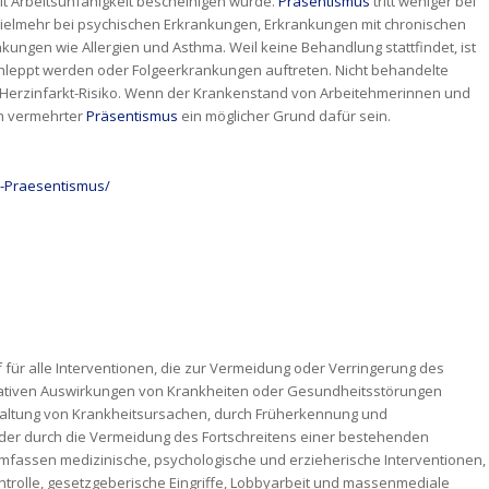
it Arbeitsunfähigkeit bescheinigen würde.
Präsentismus
tritt weniger bei
ielmehr bei psychischen Erkrankungen, Erkrankungen mit chronischen
ngen wie Allergien und Asthma. Weil keine Behandlung stattfindet, ist
chleppt werden oder Folgeerkrankungen auftreten. Nicht behandelte
 Herzinfarkt-Risiko. Wenn der Krankenstand von Arbeitehmerinnen und
ch vermehrter
Präsentismus
ein möglicher Grund dafür sein.
x-Praesentismus/
f für alle Interventionen, die zur Vermeidung oder Verringerung des
gativen Auswirkungen von Krankheiten oder Gesundheitsstörungen
haltung von Krankheitsursachen, durch Früherkennung und
der durch die Vermeidung des Fortschreitens einer bestehenden
fassen medizinische, psychologische und erzieherische Interventionen,
rolle, gesetzgeberische Eingriffe, Lobbyarbeit und massenmediale