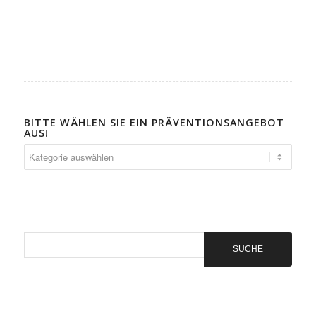
BITTE WÄHLEN SIE EIN PRÄVENTIONSANGEBOT
AUS!
Bitte
wählen
Sie
ein
Präventionsangebot
aus!