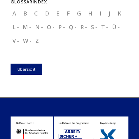
GLOSSARINDEX
A
B
C
D
E
F
G
H
I
J
K
L
M
N
O
P
Q
R
S
T
Ü
V
W
Z
Übersicht