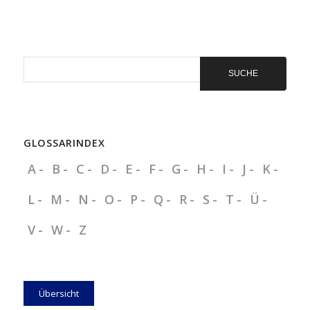
Sie
ein
Präventionsangebot
aus!
GLOSSARINDEX
A
B
C
D
E
F
G
H
I
J
K
L
M
N
O
P
Q
R
S
T
Ü
V
W
Z
Übersicht