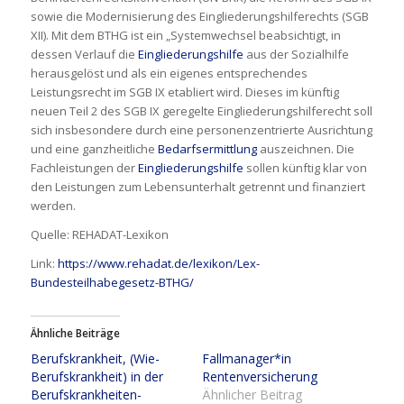
sowie die Modernisierung des Eingliederungshilferechts (SGB
XII). Mit dem BTHG ist ein „Systemwechsel beabsichtigt, in
dessen Verlauf die
Eingliederungshilfe
aus der Sozialhilfe
herausgelöst und als ein eigenes entsprechendes
Leistungsrecht im SGB IX etabliert wird. Dieses im künftig
neuen Teil 2 des SGB IX geregelte Eingliederungshilferecht soll
sich insbesondere durch eine personenzentrierte Ausrichtung
und eine ganzheitliche
Bedarfsermittlung
auszeichnen. Die
Fachleistungen der
Eingliederungshilfe
sollen künftig klar von
den Leistungen zum Lebensunterhalt getrennt und finanziert
werden.
Quelle: REHADAT-Lexikon
Link:
https://www.rehadat.de/lexikon/Lex-
Bundesteilhabegesetz-BTHG/
Ähnliche Beiträge
Berufskrankheit, (Wie-
Fallmanager*in
Berufskrankheit) in der
Rentenversicherung
Berufskrankheiten-
Ähnlicher Beitrag