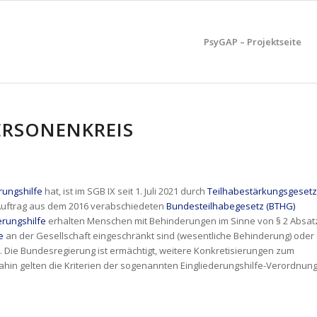
PsyGAP – Projektseite
ERSONENKREIS
rungshilfe
hat, ist im SGB IX seit 1. Juli 2021 durch
Teilhabestärkungsgesetz
Auftrag aus dem 2016 verabschiedeten
Bundesteilhabegesetz (BTHG)
erungshilfe
erhalten Menschen mit Behinderungen im Sinne von § 2 Absat
e
an der Gesellschaft eingeschränkt sind (wesentliche Behinderung) oder
. Die Bundesregierung ist ermächtigt, weitere Konkretisierungen zum
hin gelten die Kriterien der sogenannten Eingliederungshilfe-Verordnun