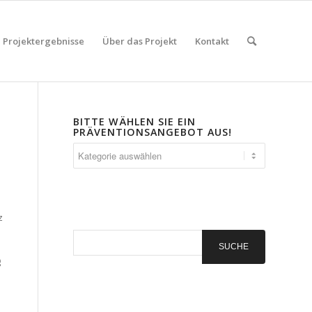
Projektergebnisse
Über das Projekt
Kontakt
BITTE WÄHLEN SIE EIN
PRÄVENTIONSANGEBOT AUS!
Bitte
wählen
Sie
ein
Präventionsangebot
z
aus!
g