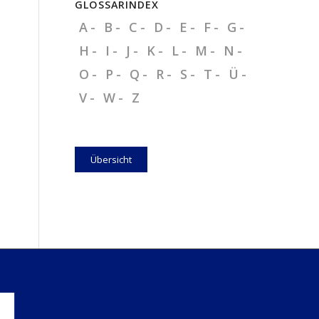
GLOSSARINDEX
A
B
C
D
E
F
G
H
I
J
K
L
M
N
O
P
Q
R
S
T
Ü
V
W
Z
Übersicht