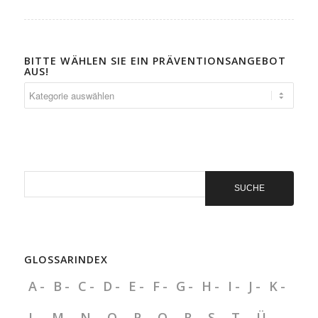
BITTE WÄHLEN SIE EIN PRÄVENTIONSANGEBOT
AUS!
Bitte
wählen
Sie
ein
Präventionsangebot
aus!
GLOSSARINDEX
A
B
C
D
E
F
G
H
I
J
K
L
M
N
O
P
Q
R
S
T
Ü